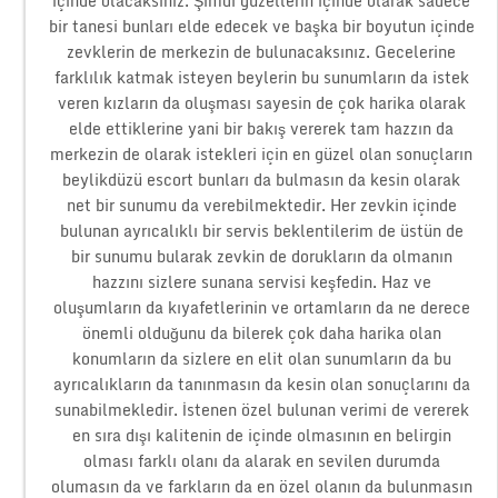
içinde olacaksınız. Şimdi güzellerin içinde olarak sadece
bir tanesi bunları elde edecek ve başka bir boyutun içinde
zevklerin de merkezin de bulunacaksınız. Gecelerine
farklılık katmak isteyen beylerin bu sunumların da istek
veren kızların da oluşması sayesin de çok harika olarak
elde ettiklerine yani bir bakış vererek tam hazzın da
merkezin de olarak istekleri için en güzel olan sonuçların
beylikdüzü escort bunları da bulmasın da kesin olarak
net bir sunumu da verebilmektedir. Her zevkin içinde
bulunan ayrıcalıklı bir servis beklentilerim de üstün de
bir sunumu bularak zevkin de dorukların da olmanın
hazzını sizlere sunana servisi keşfedin. Haz ve
oluşumların da kıyafetlerinin ve ortamların da ne derece
önemli olduğunu da bilerek çok daha harika olan
konumların da sizlere en elit olan sunumların da bu
ayrıcalıkların da tanınmasın da kesin olan sonuçlarını da
sunabilmekledir. İstenen özel bulunan verimi de vererek
en sıra dışı kalitenin de içinde olmasının en belirgin
olması farklı olanı da alarak en sevilen durumda
olumasın da ve farkların da en özel olanın da bulunmasın